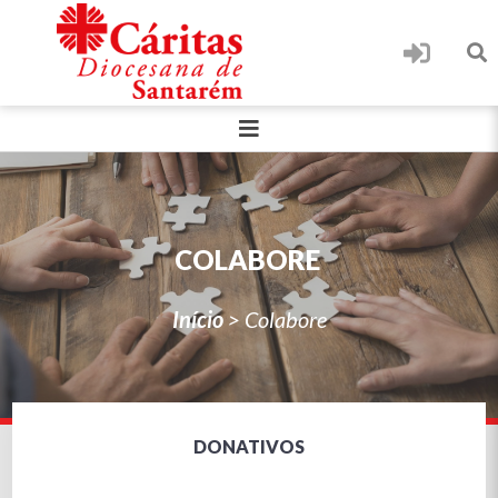
COLABORE
Início
>
Colabore
DONATIVOS