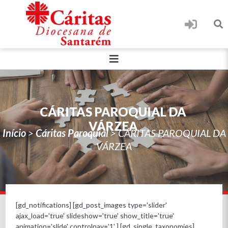
CÁRITAS PAROQUIAL DA
VÁRZEA
Início
>
Cáritas Paroquial
>
CÁRITAS PAROQUIAL DA
VÁRZEA
[gd_notifications] [gd_post_images type='slider'
ajax_load='true' slideshow='true' show_title='true'
animation='slide' controlnav='1' ] [gd_single_taxonomies]